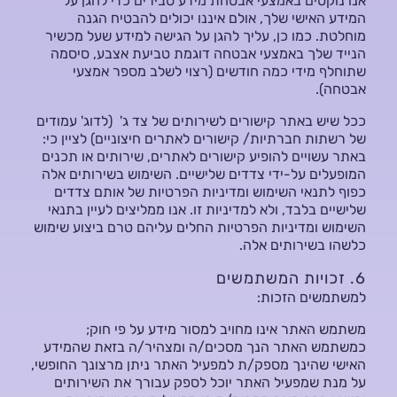
אנו נוקטים באמצעי אבטחת מידע סבירים כדי להגן על
המידע האישי שלך, אולם איננו יכולים להבטיח הגנה
מוחלטת. כמו כן, עליך להגן על הגישה למידע שעל מכשיר
הנייד שלך באמצעי אבטחה דוגמת טביעת אצבע, סיסמה
שתוחלף מידי כמה חודשים (רצוי לשלב מספר אמצעי
אבטחה).
ככל שיש באתר קישורים לשירותים של צד ג' (לדוג' עמודים
של רשתות חברתיות/ קישורים לאתרים חיצוניים) לציין כי:
באתר עשויים להופיע קישורים לאתרים, שירותים או תכנים
המופעלים על-ידי צדדים שלישיים. השימוש בשירותים אלה
כפוף לתנאי השימוש ומדיניות הפרטיות של אותם צדדים
שלישיים בלבד, ולא למדיניות זו. אנו ממליצים לעיין בתנאי
השימוש ומדיניות הפרטיות החלים עליהם טרם ביצוע שימוש
כלשהו בשירותים אלה.
6. זכויות המשתמשים
למשתמשים הזכות:
משתמש האתר אינו מחויב למסור מידע על פי חוק;
כמשתמש האתר הנך מסכים/ה ומצהיר/ה בזאת שהמידע
האישי שהינך מספק/ת למפעיל האתר ניתן מרצונך החופשי,
על מנת שמפעיל האתר יוכל לספק עבורך את השירותים